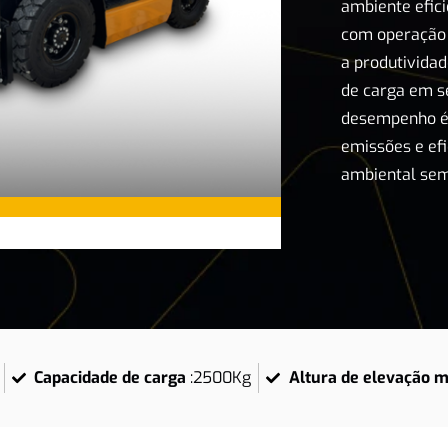
ambiente efic
com operação 
a produtivida
de carga em s
desempenho é 
emissões e efi
ambiental sem
Capacidade de carga
:
2500Kg
Altura de elevação 