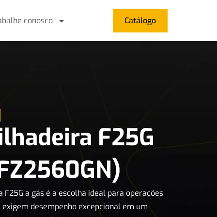
abalhe conosco
Catálogo
lhadeira F25G
dFZ2560GN)
a F25G a gás é a escolha ideal para operações
ue exigem desempenho excepcional em um