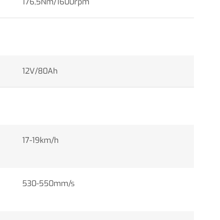
176,5Nm/1600rpm
12V/80Ah
17-19km/h
530-550mm/s