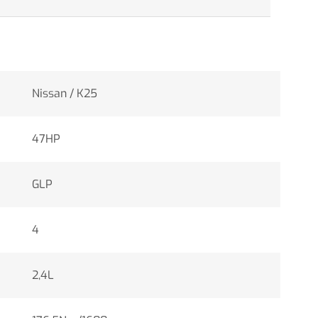
Nissan / K25
47HP
GLP
4
2,4L