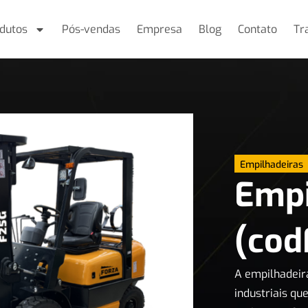
dutos
Pós-vendas
Empresa
Blog
Contato
Tr
Empilhadeiras
Empi
(co
A empilhadeir
industriais q