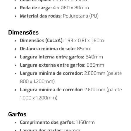
Roda de carga:
4 x Ø80 x 80mm
Material das rodas:
Poliuretano (PU)
Dimensões
Dimensões (CxLxA):
1,93 x 0,81 x 1,60m
Distância mínima do solo:
85mm
Largura interna entre garfos:
540mm
Largura externa entre garfos:
685mm
Largura mínima de corredor:
2.800mm (palete
800 x 1.200mm)
Largura mínima de corredor:
2.600mm (palete
1.000 x 1.200mm)
Garfos
Comprimento dos garfos:
1.150mm
Largura dos garfos:
185mm