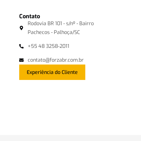
Contato
Rodovia BR 101 - s/nº - Bairro
Pachecos - Palhoça/SC
+55 48 3258-2011
contato@forzabr.com.br
Experiência do Cliente