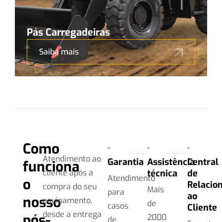
Pás Carregadeiras
Saiba mais
Como
Atendimento ao
Garantia
Assistência
Central
funciona
cliente após a
técnica
de
Atendimento
o
Relacio
compra do seu
Mais
para
ao
nosso
equipamento,
de
casos
Cliente
desde a entrega
pós-
2000
de