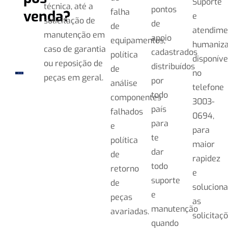
Suporte
técnica, até a
pontos
falha
venda?
e
solicitação de
de
de
atendime
manutenção em
apoio
equipamentos,
humaniz
caso de garantia
cadastrados
política
disponíve
ou reposição de
distribuídos
de
no
peças em geral.
por
análise
telefone
todo
componentes
3003-
país
falhados
0694,
para
e
para
te
política
maior
dar
de
rapidez
todo
retorno
e
suporte
de
soluciona
e
peças
as
manutenção
avariadas.
solicitaçõ
quando