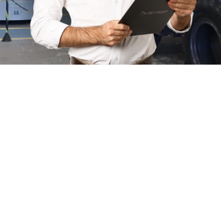
Quem somos
Há quase duas décadas no mercado, a Forza BR se
consolidou como uma referência nacional em
soluções para movimentação e elevação.
Especializada em Empilhadeiras Elétricas, a Gás, a
Diesel, Equipamentos de Linha Amarela como: Pás
Carregadeira, Retroescavadeira, Escavadeira
Hidráulica, Motoniveladora Plataformas Elevatórias