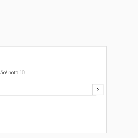
ão! nota 10
Fui muit
a empilha