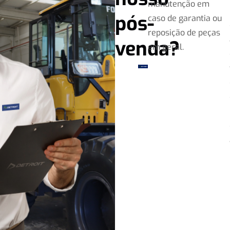
manutenção em
pós-
caso de garantia ou
reposição de peças
venda?
em geral.