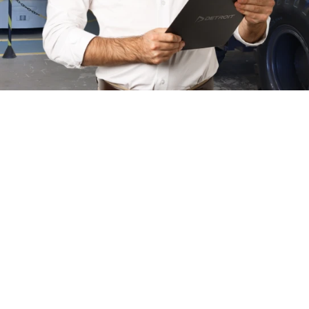
Quem somos
Há quase duas décadas no mercado, a Forza BR se
consolidou como uma referência nacional em
soluções para movimentação e elevação.
Especializada em Empilhadeiras Elétricas, a Gás, a
Diesel, Equipamentos de Linha Amarela como: Pás
Carregadeira, Retroescavadeira, Escavadeira
Hidráulica, Motoniveladora Plataformas Elevatórias