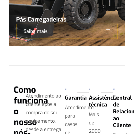
Pás Carregadeiras
Saiba mais
Como
Atendimento ao
Garantia
Assistência
Central
funciona
cliente após a
técnica
de
Atendimento
o
Relacio
compra do seu
Mais
para
ao
nosso
equipamento,
de
casos
Cliente
desde a entrega
pós-
2000
de