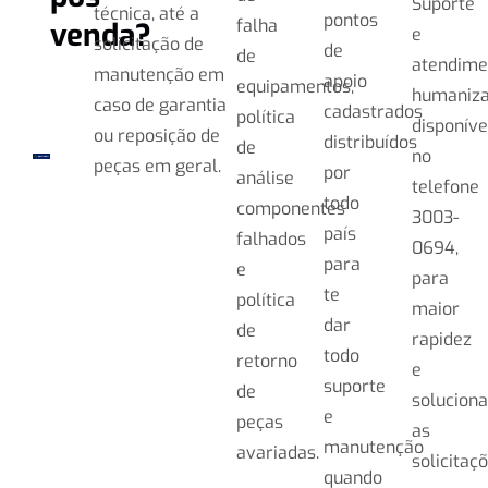
Suporte
técnica, até a
pontos
falha
venda?
e
solicitação de
de
de
atendime
manutenção em
apoio
equipamentos,
humaniz
caso de garantia
cadastrados
política
disponíve
ou reposição de
distribuídos
de
no
peças em geral.
por
análise
telefone
todo
componentes
3003-
país
falhados
0694,
para
e
para
te
política
maior
dar
de
rapidez
todo
retorno
e
suporte
de
soluciona
e
peças
as
manutenção
avariadas.
solicitaçõ
quando