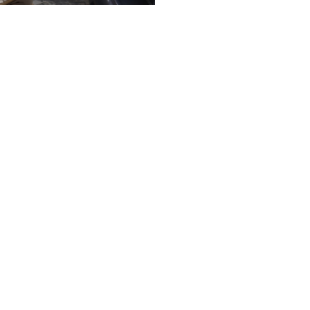
R se consolidou como uma referência
levação.
ás, a Diesel, Equipamentos de Linha Amarela
avadeira Hidráulica, Motoniveladora
u suas atividades em 2011, onde desde então,
imento e inovação para entregar ao
lidade e segurança.