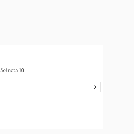
ão! nota 10
Fui muit
a empilha