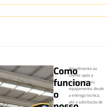
Como
Atendimento ao
cliente após a
funciona
compra do seu
equipamento, desde
o
a entrega técnica,
até a solicitação de
nosso