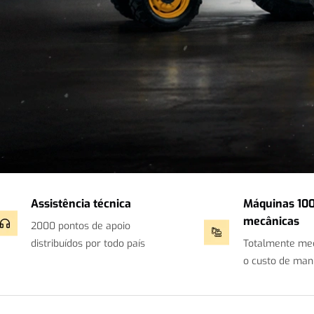
Assistência técnica
Máquinas 10
mecânicas
2000 pontos de apoio
distribuídos por todo país
Totalmente mecâ
o custo de man