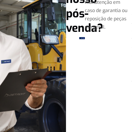
manutenção em
pós-
caso de garantia ou
reposição de peças
venda?
em geral.