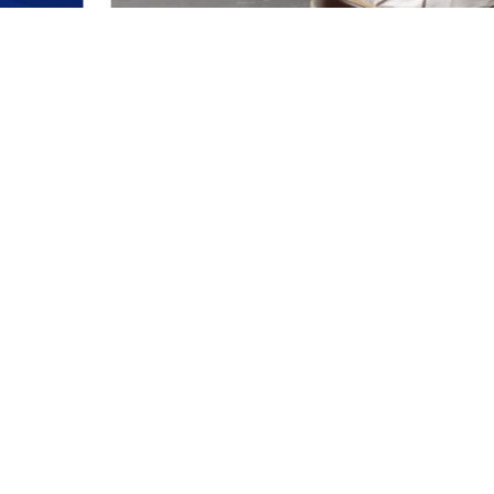
Quem somos
Há quase duas décadas no mercado, a Forza B
nacional em soluções para movimentação e e
Especializada em Empilhadeiras Elétricas, a G
como: Pás Carregadeira, Retroescavadeira, Esc
Plataformas Elevatórias e Rampa Móvel. Inicio
investe continuamente em pesquisa, desenvolv
mercado produtos de alta performance, durabi