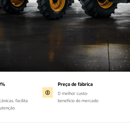
0%
Preço de fábrica
O melhor custo-
nicas, facilita
benefício do mercado
utenção