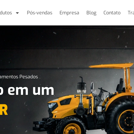
dutos
Pós-vendas
Empresa
Blog
Contato
Tr
pamentos Pesados
ro em um
R