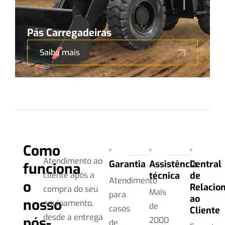
Pás Carregadeiras
Saiba mais
Como
Atendimento ao
Garantia
Assistência
Central
funciona
cliente após a
técnica
de
Atendimento
o
Relacio
compra do seu
Mais
para
ao
nosso
equipamento,
de
casos
Cliente
desde a entrega
pós-
2000
de