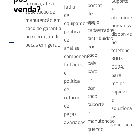
Suporte
técnica, até a
pontos
falha
venda?
e
solicitação de
de
de
atendime
manutenção em
apoio
equipamentos,
humaniz
caso de garantia
cadastrados
política
disponíve
ou reposição de
distribuídos
de
no
peças em geral.
por
análise
telefone
todo
componentes
3003-
país
falhados
0694,
para
e
para
te
política
maior
dar
de
rapidez
todo
retorno
e
suporte
de
soluciona
e
peças
as
manutenção
avariadas.
solicitaçõ
quando