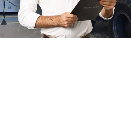
Quem somos
Há quase duas décadas no mercado, a Forza BR se
consolidou como uma referência nacional em
soluções para movimentação e elevação.
Especializada em Empilhadeiras Elétricas, a Gás, a
Diesel, Equipamentos de Linha Amarela como: Pás
Carregadeira, Retroescavadeira, Escavadeira
Hidráulica, Motoniveladora Plataformas Elevatórias